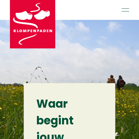
open 
Waar
begint
jouw