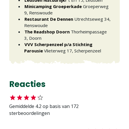
Leusden Natuurlijk!
’t Erf 15
,
Leusden
Minicamping Groeperkade
Groeperweg
9
,
Renswoude
Restaurant De Dennen
Utrechtseweg 34
,
Renswoude
The Readshop Doorn
Thorheimpassage
3
,
Doorn
VVV Scherpenzeel p/a Stichting
Parousie
Vlieterweg 17
,
Scherpenzeel
Reacties
Gemiddelde
4.2
op basis van
172
sterbeoordelingen