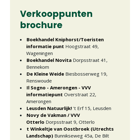
Verkooppunten
brochure
Boekhandel Kniphorst/Toeristen
informatie punt
Hoogstraat 49
,
Wageningen
Boekhandel Novita
Dorpsstraat 41
,
Bennekom
De Kleine Weide
Biesbosserweg 19
,
Renswoude
Il Sogno - Amerongen - VVV
informatiepunt
Overstraat 22
,
Amerongen
Leusden Natuurlijk!
’t Erf 15
,
Leusden
Novy de Vakman / VVV
Otterlo
Dorpsstraat 9
,
Otterlo
t Winkeltje van Oostbroek (Utrechts
Landschap)
Bunnikseweg 45a
,
De Bilt