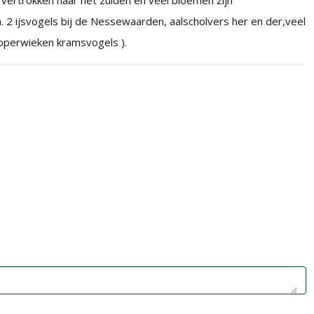
 vertrokken naar het zuiden en veel bloemen zijn
. 2 ijsvogels bij de Nessewaarden, aalscholvers her en der,veel
koperwieken kramsvogels ).