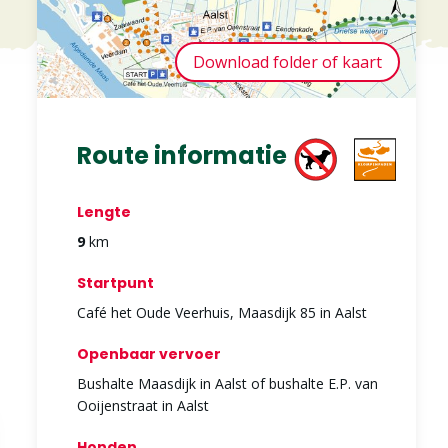
Download folder of kaart
Route informatie
Lengte
9
km
Startpunt
Café het Oude Veerhuis, Maasdijk 85 in Aalst
Openbaar vervoer
Bushalte Maasdijk in Aalst of bushalte E.P. van
Ooijenstraat in Aalst
Honden