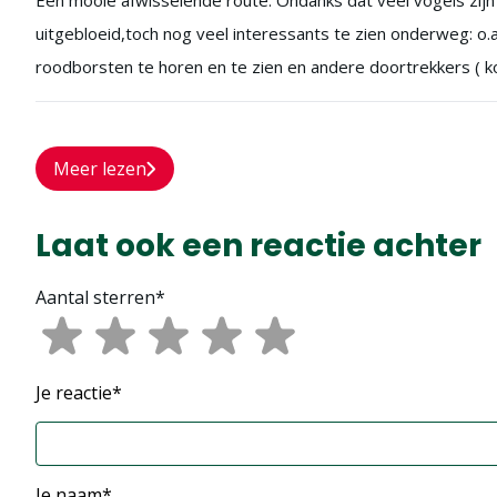
Een mooie afwisselende route. Ondanks dat veel vogels zijn
uitgebloeid,toch nog veel interessants te zien onderweg: o.a
roodborsten te horen en te zien en andere doortrekkers ( 
Meer lezen
Laat ook een reactie achter
Aantal sterren*
Je reactie*
Je naam*