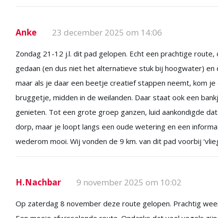
Anke
23 december 2025 om 14:06
Zondag 21-12 j.l. dit pad gelopen. Echt een prachtige rout
gedaan (en dus niet het alternatieve stuk bij hoogwater) e
maar als je daar een beetje creatief stappen neemt, kom je er
bruggetje, midden in de weilanden. Daar staat ook een bankj
genieten. Tot een grote groep ganzen, luid aankondigde dat 
dorp, maar je loopt langs een oude wetering en een informa
wederom mooi. Wij vonden de 9 km. van dit pad voorbij ‘vlie
H.Nachbar
9 november 2025 om 10:02
Op zaterdag 8 november deze route gelopen. Prachtig weer, 