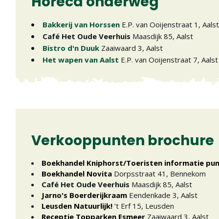
Horeca onderweg
Bakkerij van Horssen
E.P. van Ooijenstraat 1
,
Aalst
Café Het Oude Veerhuis
Maasdijk 85
,
Aalst
Bistro d'n Duuk
Zaaiwaard 3
,
Aalst
Het wapen van Aalst
E.P. van Ooijenstraat 7
,
Aalst
Verkooppunten brochure
Boekhandel Kniphorst/Toeristen informatie pu
Boekhandel Novita
Dorpsstraat 41
,
Bennekom
Café Het Oude Veerhuis
Maasdijk 85
,
Aalst
Jarno's Boerderijkraam
Eendenkade 3
,
Aalst
Leusden Natuurlijk!
’t Erf 15
,
Leusden
Receptie Topparken Esmeer
Zaaiwaard 3
,
Aalst