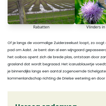
Rabatten
Vlinders in
Of je langs de voormalige Zuiderzeekust loopt, zo oogt
pad om Aalst. Je bent dan al een wijngaard gepasseer
het ooibos opent zich de brede plas, ontstaan door zan
grasland dat wordt begraasd. Het icarusblauwtje voedt 
je binnendijks langs een aantal zogenoemde tichelgaten
kommenlandschap richting de Drielse wetering en door