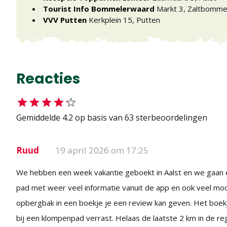
Tourist Info Bommelerwaard
Markt 3
,
Zaltbomme
VVV Putten
Kerkplein 15
,
Putten
Reacties
Gemiddelde
4.2
op basis van
63
sterbeoordelingen
Ruud
19 april 2026 om 17:25
We hebben een week vakantie geboekt in Aalst en we gaan e
pad met weer veel informatie vanuit de app en ook veel mo
opbergbak in een boekje je een review kan geven. Het boekj
bij een klompenpad verrast. Helaas de laatste 2 km in de 