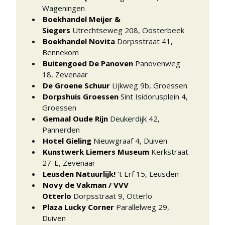
Wageningen
Boekhandel Meijer &
Siegers
Utrechtseweg 208
,
Oosterbeek
Boekhandel Novita
Dorpsstraat 41
,
Bennekom
Buitengoed De Panoven
Panovenweg
18
,
Zevenaar
De Groene Schuur
Lijkweg 9b
,
Groessen
Dorpshuis Groessen
Sint Isidorusplein 4
,
Groessen
Gemaal Oude Rijn
Deukerdijk 42
,
Pannerden
Hotel Gieling
Nieuwgraaf 4
,
Duiven
Kunstwerk Liemers Museum
Kerkstraat
27-E
,
Zevenaar
Leusden Natuurlijk!
’t Erf 15
,
Leusden
Novy de Vakman / VVV
Otterlo
Dorpsstraat 9
,
Otterlo
Plaza Lucky Corner
Parallelweg 29
,
Duiven