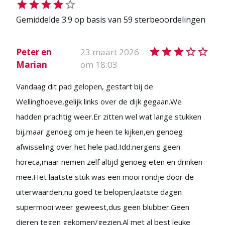
Gemiddelde
3.9
op basis van
59
sterbeoordelingen
Peter en
23 maart 2026
Marian
om 18:03
Vandaag dit pad gelopen, gestart bij de
Wellinghoeve,gelijk links over de dijk gegaan.We
hadden prachtig weer.Er zitten wel wat lange stukken
bij,maar genoeg om je heen te kijken,en genoeg
afwisseling over het hele pad.Idd.nergens geen
horeca,maar nemen zelf altijd genoeg eten en drinken
mee.Het laatste stuk was een mooi rondje door de
uiterwaarden,nu goed te belopen,laatste dagen
supermooi weer geweest,dus geen blubber.Geen
dieren tegen gekomen/gezien.Al met al best leuke