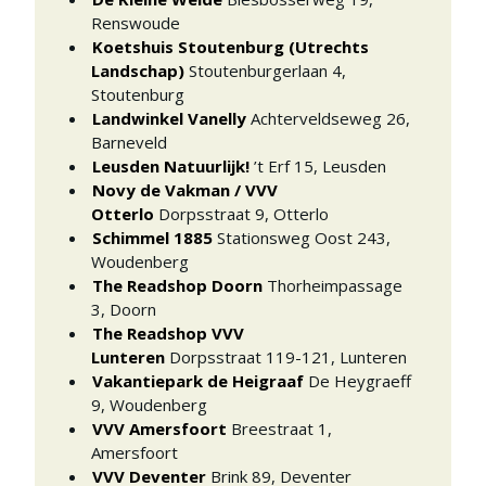
Renswoude
Koetshuis Stoutenburg (Utrechts
Landschap)
Stoutenburgerlaan 4
,
Stoutenburg
Landwinkel Vanelly
Achterveldseweg 26
,
Barneveld
Leusden Natuurlijk!
’t Erf 15
,
Leusden
Novy de Vakman / VVV
Otterlo
Dorpsstraat 9
,
Otterlo
Schimmel 1885
Stationsweg Oost 243
,
Woudenberg
The Readshop Doorn
Thorheimpassage
3
,
Doorn
The Readshop VVV
Lunteren
Dorpsstraat 119-121
,
Lunteren
Vakantiepark de Heigraaf
De Heygraeff
9
,
Woudenberg
VVV Amersfoort
Breestraat 1
,
Amersfoort
VVV Deventer
Brink 89
,
Deventer