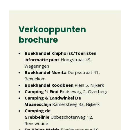
Verkooppunten
brochure
Boekhandel Kniphorst/Toeristen
informatie punt
Hoogstraat 49
,
Wageningen
Boekhandel Novita
Dorpsstraat 41
,
Bennekom
Boekhandel Roodbeen
Plein 5
,
Nijkerk
Camping 't Eind
Eindseweg 2
,
Overberg
Camping & Landwinkel De
Maaneschijn
Kamersteeg 3a
,
Nijkerk
Camping de
Grebbelinie
Ubbeschoterweg 12
,
Renswoude
De Kleine Weide
Biesbosserweg 19
,