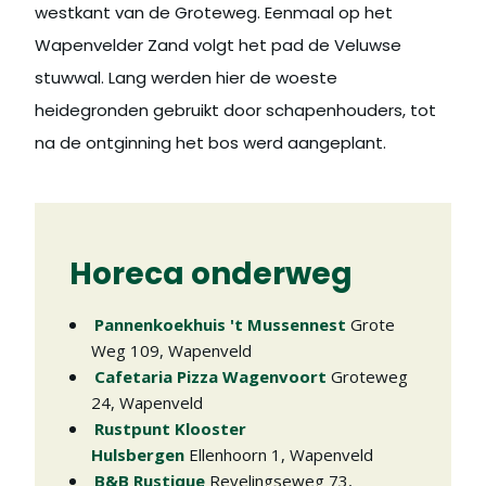
westkant van de Groteweg. Eenmaal op het
Wapenvelder Zand volgt het pad de Veluwse
stuwwal. Lang werden hier de woeste
heidegronden gebruikt door schapenhouders, tot
na de ontginning het bos werd aangeplant.
Horeca onderweg
Pannenkoekhuis 't Mussennest
Grote
Weg 109
,
Wapenveld
Cafetaria Pizza Wagenvoort
Groteweg
24
,
Wapenveld
Rustpunt Klooster
Hulsbergen
Ellenhoorn 1
,
Wapenveld
B&B Rustique
Revelingseweg 73
,