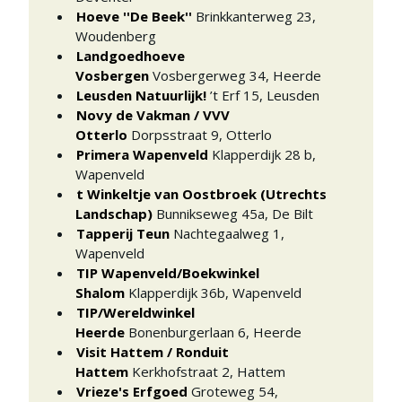
Hoeve ''De Beek''
Brinkkanterweg 23
,
Woudenberg
Landgoedhoeve
Vosbergen
Vosbergerweg 34
,
Heerde
Leusden Natuurlijk!
’t Erf 15
,
Leusden
Novy de Vakman / VVV
Otterlo
Dorpsstraat 9
,
Otterlo
Primera Wapenveld
Klapperdijk 28 b
,
Wapenveld
t Winkeltje van Oostbroek (Utrechts
Landschap)
Bunnikseweg 45a
,
De Bilt
Tapperij Teun
Nachtegaalweg 1
,
Wapenveld
TIP Wapenveld/Boekwinkel
Shalom
Klapperdijk 36b
,
Wapenveld
TIP/Wereldwinkel
Heerde
Bonenburgerlaan 6
,
Heerde
Visit Hattem / Ronduit
Hattem
Kerkhofstraat 2
,
Hattem
Vrieze's Erfgoed
Groteweg 54
,