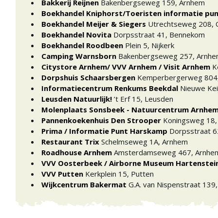
Bakkerij Reijnen
Bakenbergseweg 159
,
Arnhem
Boekhandel Kniphorst/Toeristen informatie pu
Boekhandel Meijer & Siegers
Utrechtseweg 208
,
Boekhandel Novita
Dorpsstraat 41
,
Bennekom
Boekhandel Roodbeen
Plein 5
,
Nijkerk
Camping Warnsborn
Bakenbergseweg 257
,
Arnh
Citystore Arnhem/ VVV Arnhem / Visit Arnhem
K
Dorpshuis Schaarsbergen
Kemperbergerweg 804
Informatiecentrum Renkums Beekdal
Nieuwe Ke
Leusden Natuurlijk!
’t Erf 15
,
Leusden
Molenplaats Sonsbeek - Natuurcentrum Arnhe
Pannenkoekenhuis Den Strooper
Koningsweg 18
Prima / Informatie Punt Harskamp
Dorpsstraat 6
Restaurant Trix
Schelmseweg 1A
,
Arnhem
Roadhouse Arnhem
Amsterdamseweg 467
,
Arnhe
VVV Oosterbeek / Airborne Museum Hartenstei
VVV Putten
Kerkplein 15
,
Putten
Wijkcentrum Bakermat
G.A. van Nispenstraat 139