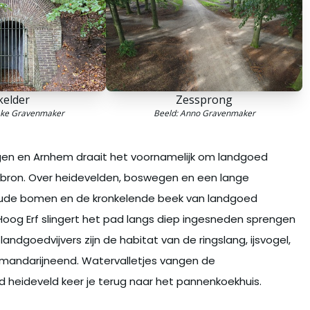
kelder
Zessprong
eke Gravenmaker
Beeld: Anno Gravenmaker
en en Arnhem draait het voornamelijk om landgoed
 bron. Over heidevelden, boswegen en een lange
, oude bomen en de kronkelende beek van landgoed
Hoog Erf slingert het pad langs diep ingesneden sprengen
ndgoedvijvers zijn de habitat van de ringslang, ijsvogel,
e mandarijneend. Watervalletjes vangen de
d heideveld keer je terug naar het pannenkoekhuis.