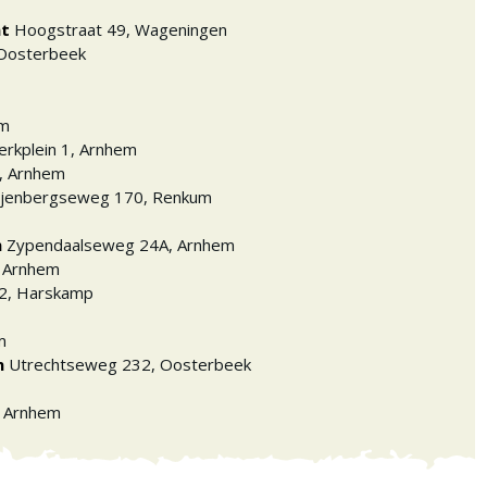
nt
Hoogstraat 49
,
Wageningen
Oosterbeek
em
erkplein 1
,
Arnhem
,
Arnhem
ijenbergseweg 170
,
Renkum
m
Zypendaalseweg 24A
,
Arnhem
,
Arnhem
2
,
Harskamp
m
n
Utrechtseweg 232
,
Oosterbeek
,
Arnhem