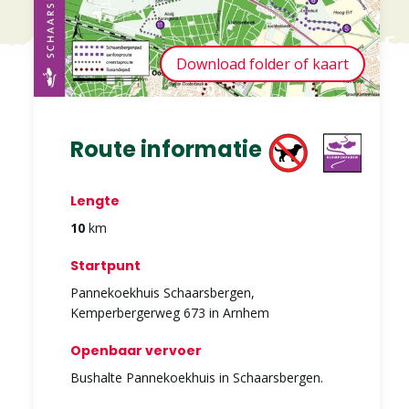
Download folder of kaart
Route informatie
Lengte
10
km
Startpunt
Pannekoekhuis Schaarsbergen,
Kemperbergerweg 673 in Arnhem
Openbaar vervoer
Bushalte Pannekoekhuis in Schaarsbergen.