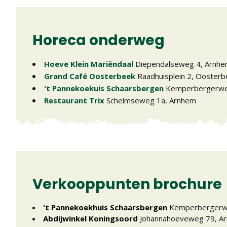
Horeca onderweg
Hoeve Klein Mariëndaal
Diependalseweg 4
,
Arnh
Grand Café Oosterbeek
Raadhuisplein 2
,
Oosterb
't Pannekoekuis Schaarsbergen
Kemperbergerw
Restaurant Trix
Schelmseweg 1a
,
Arnhem
Verkooppunten brochure
't Pannekoekhuis Schaarsbergen
Kemperbergerw
Abdijwinkel Koningsoord
Johannahoeveweg 79
,
A