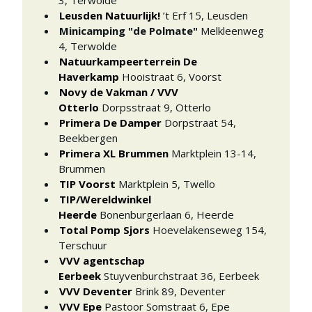
3
,
Terwolde
Leusden Natuurlijk!
’t Erf 15
,
Leusden
Minicamping "de Polmate"
Melkleenweg
4
,
Terwolde
Natuurkampeerterrein De
Haverkamp
Hooistraat 6
,
Voorst
Novy de Vakman / VVV
Otterlo
Dorpsstraat 9
,
Otterlo
Primera De Damper
Dorpstraat 54
,
Beekbergen
Primera XL Brummen
Marktplein 13-14
,
Brummen
TIP Voorst
Marktplein 5
,
Twello
TIP/Wereldwinkel
Heerde
Bonenburgerlaan 6
,
Heerde
Total Pomp Sjors
Hoevelakenseweg 154
,
Terschuur
VVV agentschap
Eerbeek
Stuyvenburchstraat 36
,
Eerbeek
VVV Deventer
Brink 89
,
Deventer
VVV Epe
Pastoor Somstraat 6
,
Epe