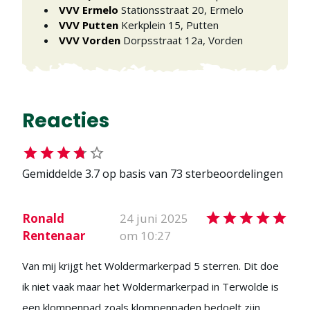
VVV Ermelo
Stationsstraat 20
,
Ermelo
VVV Putten
Kerkplein 15
,
Putten
VVV Vorden
Dorpsstraat 12a
,
Vorden
Reacties
Gemiddelde
3.7
op basis van
73
sterbeoordelingen
Ronald
24 juni 2025
Rentenaar
om 10:27
Van mij krijgt het Woldermarkerpad 5 sterren. Dit doe
ik niet vaak maar het Woldermarkerpad in Terwolde is
een klompenpad zoals klompenpaden bedoelt zijn.