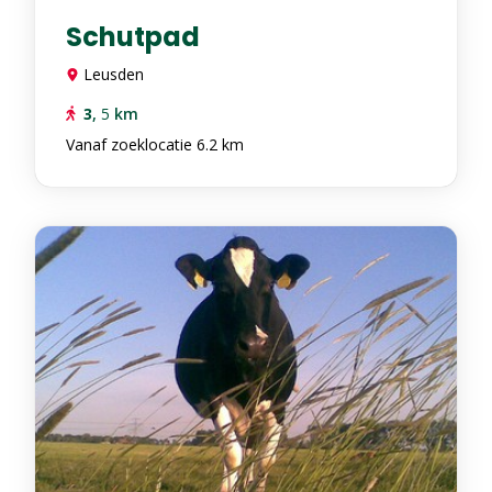
Schutpad
Leusden
3
,
5
km
Vanaf zoeklocatie 6.2 km