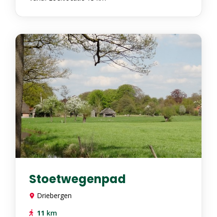
Stoetwegenpad
Driebergen
11
km