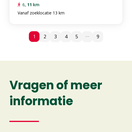
6
,
11
km
Vanaf zoeklocatie 13 km
1
1
2
3
4
5
9
Vragen of meer
informatie